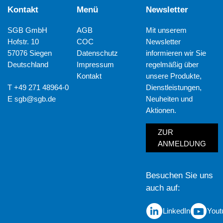
Kontakt
Menü
Newsletter
SGB GmbH
AGB
Mit unserem
Hofstr. 10
COC
Newsletter
57076 Siegen
Datenschutz
informieren wir Sie
Deutschland
Impressum
regelmäßig über
Kontakt
unsere Produkte,
T +49 271 48964-0
Dienstleistungen,
E
sgb@sgb.de
Neuheiten und
Aktionen.
ZUR
ANMELDUNG
Besuchen Sie uns
auch auf
LinkedIn
Yout