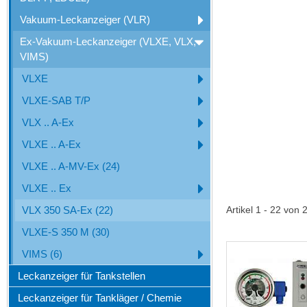
Vakuum-Leckanzeiger (VLR)
Ex-Vakuum-Leckanzeiger (VLXE, VLX,
VIMS)
VLXE
VLXE-SAB T/P
VLX .. A-Ex
VLXE .. A-Ex
VLXE .. A-MV-Ex (24)
VLXE .. Ex
VLX 350 SA-Ex (22)
Artikel 1 - 22 von 
VLXE-S 350 M (30)
VIMS (6)
Leckanzeiger für Tankstellen
Leckanzeiger für Tankläger / Chemie