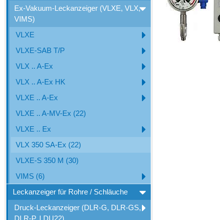
Ex-Vakuum-Leckanzeiger (VLXE, VLX,
VIMS)
VLXE
VLXE-SAB T/P
VLX .. A-Ex
VLX .. A-Ex HK
VLXE .. A-Ex
VLXE .. A-MV-Ex (22)
VLXE .. Ex
VLX 350 SA-Ex (22)
VLXE-S 350 M (30)
VIMS (6)
Leckanzeiger für Rohre / Schläuche
Druck-Leckanzeiger (DLR-G, DLR-GS,
DLR-P, LDU22)