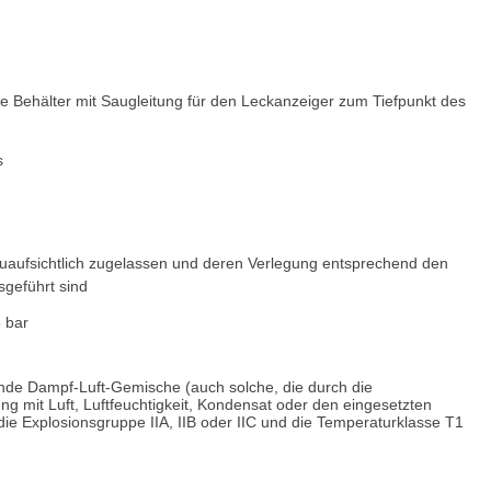
 Behälter mit Saugleitung für den Leckanzeiger zum Tiefpunkt des
s
uaufsichtlich zugelassen und deren Verlegung entsprechend den
geführt sind
 bar
nde Dampf-Luft-Gemische (auch solche, die durch die
ung mit Luft, Luftfeuchtigkeit, Kondensat oder den eingesetzten
ie Explosionsgruppe IIA, IIB oder IIC und die Temperaturklasse T1