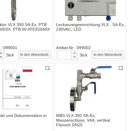
ktor VLX 350 SA-Ex, PTB
Leckanzeigeeinrichtung VLX.. SA-Ex,
4003X, PTB 00 ATEX2049X
230VAC, LED
.
099001
Artikel-Nr.
099002
Stck
In den Warenkorb
Stck
In den Warenkorb
ild und Dokumentation in
MBS VLX 350 SA-Ex,
Messanschluss, V4A, vertikal
Flansch DN25