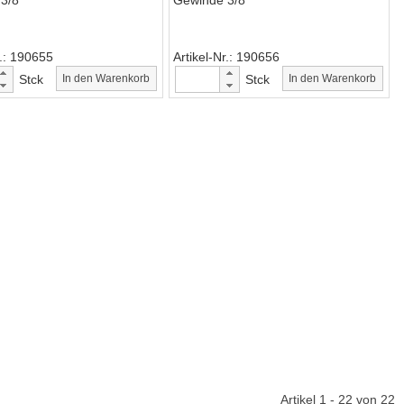
3/8"
Gewinde 3/8"
.
190655
Artikel-Nr.
190656
Stck
In den Warenkorb
Stck
In den Warenkorb
Artikel 1 - 22 von 22