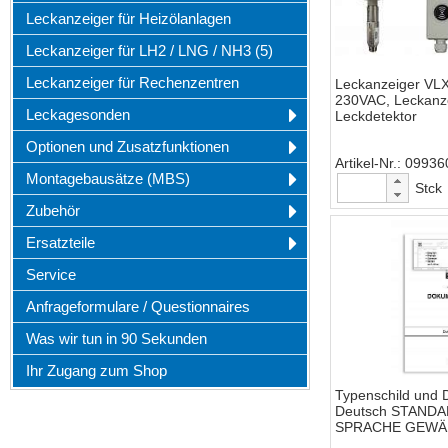
Leckanzeiger für Heizölanlagen
Leckanzeiger für LH2 / LNG / NH3 (5)
Leckanzeiger für Rechenzentren
Leckanzeiger VLX
230VAC, Leckanze
Leckagesonden
Leckdetektor
Optionen und Zusatzfunktionen
Artikel-Nr.
09936
Montagebausätze (MBS)
Stck
Zubehör
Ersatzteile
Service
Anfrageformulare / Questionnaires
Was wir tun in 90 Sekunden
Ihr Zugang zum Shop
Typenschild und 
Deutsch STAND
SPRACHE GEWÄ