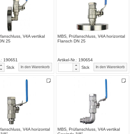
anschluss, V4A vertikal
MBS, Prüfanschluss, V4A horizontal
DN 25
Flansch DN 25
.
190651
Artikel-Nr.
190654
Stck
In den Warenkorb
Stck
In den Warenkorb
fanschluss, V4A horizontal
MBS, Prüfanschluss, V4A vertikal