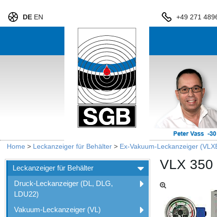
DE
EN
+49 271 489
Home
>
Leckanzeiger für Behälter
>
Ex-Vakuum-Leckanzeiger (VLXE
VLX 350
Leckanzeiger für Behälter
Druck-Leckanzeiger (DL, DLG,
LDU22)
Vakuum-Leckanzeiger (VL)