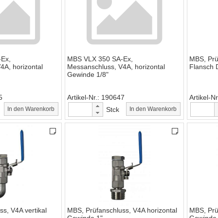
Ex,
MBS VLX 350 SA-Ex,
MBS, Prüf
4A, horizontal
Messanschluss, V4A, horizontal
Flansch 
Gewinde 1/8"
5
Artikel-Nr.
190647
Artikel-Nr
In den Warenkorb
Stck
In den Warenkorb
s, V4A vertikal
MBS, Prüfanschluss, V4A horizontal
MBS, Prü