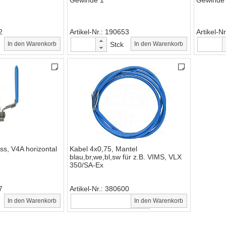
Gewinde 1"
Gewinde 
2
Artikel-Nr.
190653
Artikel-Nr
In den Warenkorb
Stck
In den Warenkorb
s, V4A horizontal
Kabel 4x0,75, Mantel
blau,br,we,bl,sw für z.B. VIMS, VLX
350/SA-Ex
7
Artikel-Nr.
380600
In den Warenkorb
m
In den Warenkorb