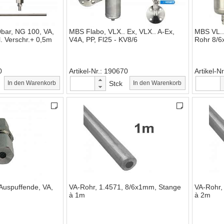
bar, NG 100, VA,
MBS Flabo, VLX.. Ex, VLX.. A-Ex,
MBS VL..
l. Verschr.+ 0,5m
V4A, PP, Fl25 - KV8/6
Rohr 8/6
0
Artikel-Nr.
190670
Artikel-Nr
In den Warenkorb
Stck
In den Warenkorb
 Auspuffende, VA,
VA-Rohr, 1.4571, 8/6x1mm, Stange
VA-Rohr,
à 1m
à 2m