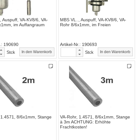
, Auspuff, VA-KV8/6, VA-
MBS VL.., Auspuff, VA-KV8/6, VA-
x1mm, im Auffangraum
Rohr 8/6x1mm, im Freien
.
190690
Artikel-Nr.
190693
Stck
In den Warenkorb
Stck
In den Warenkorb
 1.4571, 8/6x1mm, Stange
VA-Rohr, 1.4571, 8/6x1mm, Stange
à 3m ACHTUNG: Erhöhte
Frachtkosten!