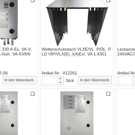
 330 A-Ex, VA-V,
Wetterschutzdach VLXE/VL..P/DL..P
Leckanze
A-Geh, VA-KV8/6
LD VIP/VLX(E)../(A)Ex/, VA 1.4301
240VAC/2
2-06
Artikel-Nr.
412261
Artikel-Nr
In den Warenkorb
Stck
In den Warenkorb