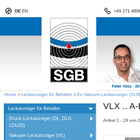
DE
EN
+49 271 489
Home
>
Leckanzeiger für Behälter
>
Ex-Vakuum-Leckanzeiger (VLXE
VLX .. A-
Leckanzeiger für Behälter
Druck-Leckanzeiger (DL, DLG,
Artikel 1 - 28 von 
LDU22)
Vakuum-Leckanzeiger (VL)