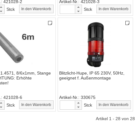
.
421028-2
Artikel-Nr.
421028-3
Stck
In den Warenkorb
Stck
In den Warenkorb
 1.4571, 8/6x1mm, Stange
Blitzlicht-Hupe, IP 65 230V, 50Hz,
HTUNG: Erhöhte
geeignet f. Außenmontage
sten!
.
421028-6
Artikel-Nr.
330675
Stck
In den Warenkorb
Stck
In den Warenkorb
Artikel 1 - 28 von 28