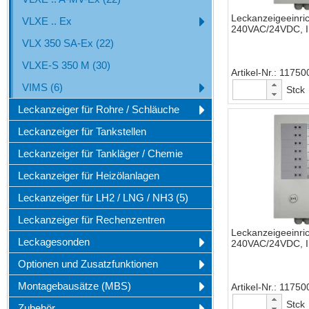
Leckanzeigeeinri
VLXE .. Ex
240VAC/24VDC, 
VLX 350 SA-Ex (22)
VLXE-S 350 M (30)
Artikel-Nr.
11750
VIMS (6)
Stck
Leckanzeiger für Rohre / Schläuche
Leckanzeiger für Tankstellen
Leckanzeiger für Tankläger / Chemie
Leckanzeiger für Heizölanlagen
Leckanzeiger für LH2 / LNG / NH3 (5)
Leckanzeiger für Rechenzentren
Leckanzeigeeinri
Leckagesonden
240VAC/24VDC, 
Optionen und Zusatzfunktionen
Montagebausätze (MBS)
Artikel-Nr.
11750
Stck
Zubehör