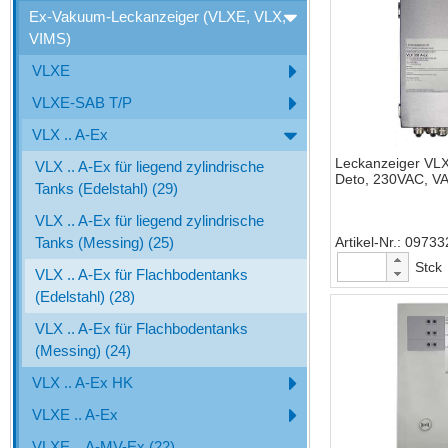
Ex-Vakuum-Leckanzeiger (VLXE, VLX,
VIMS)
VLXE
VLXE-SAB T/P
VLX .. A-Ex
Leckanzeiger VLX
VLX .. A-Ex für liegend zylindrische
Deto, 230VAC, V
Tanks (Edelstahl) (29)
VLX .. A-Ex für liegend zylindrische
Tanks (Messing) (25)
Artikel-Nr.
09733
Stck
VLX .. A-Ex für Flachbodentanks
(Edelstahl) (28)
VLX .. A-Ex für Flachbodentanks
(Messing) (24)
VLX .. A-Ex HK
VLXE .. A-Ex
VLXE .. A-MV-Ex (22)