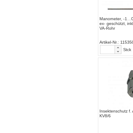
Manometer, -1…0
ex- geschützt, ink
VA-Rohr
Artikel-Nr.
11535
Stck
Insektenschutz f.
KV8/6