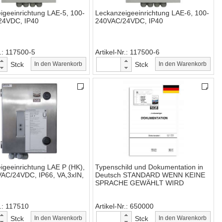
igeeinrichtung LAE-5, 100-
Leckanzeigeeinrichtung LAE-6, 100-
24VDC, IP40
240VAC/24VDC, IP40
.
117500-5
Artikel-Nr.
117500-6
Stck
In den Warenkorb
Stck
In den Warenkorb
igeeinrichtung LAE P (HK),
Typenschild und Dokumentation in
AC/24VDC, IP66, VA,3xIN,
Deutsch STANDARD WENN KEINE
SPRACHE GEWÄHLT WIRD
.
117510
Artikel-Nr.
650000
Stck
In den Warenkorb
Stck
In den Warenkorb