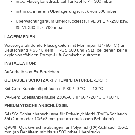
max. Flüssigkeitsdruck auf Tanksohle <= 300 mbar
mit max. innerem Überlagerungsdruck von 500 mbar
Überwachungsraum unterdruckfest für VL 34 E > -250 bzw.
für VL 330 E > -700 mbar
LAGERMEDIEN:
Wassergefährdende Flüssigkeiten mit Flammpunkt > 60 °C (für
Deutschland > 55 °C gem. TRGS 509 und 751), bei denen keine
explosionsfähigen Dampf-Luft-Gemische auftreten.
INSTALLATION:
Außerhalb von Ex-Bereichen
GEHÄUSE / SCHUTZART / TEMPERATURBEREICH:
Kst-Geh: Kunststoffgehäuse / IP 30 / -0 °C .. +40 °C
VA-Geh: Edelstahlgehäuse 230VAC / IP 66 / -20 °C .. +60 °C
PNEUMATISCHE ANSCHLÜSSE:
S4+S6:
Schlauchanschlüsse für Polyvinylchlorid (PVC)-Schlauch
8/4x2 mm oder 10/6x2 mm (nur an drucklosen Behältern)
QV8/6:
Quickverschraubungen für Polyamid (PA)-Schlauch 8/6x1
mm (an Behältern mit bis zu 500 mbar Überdruck)