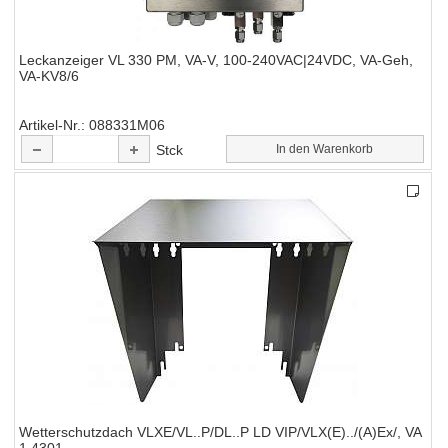
Leckanzeiger VL 330 PM, VA-V, 100-240VAC|24VDC, VA-Geh,
VA-KV8/6
Artikel-Nr.
088331M06
Stck
In den Warenkorb
Wetterschutzdach VLXE/VL..P/DL..P LD VIP/VLX(E)../(A)Ex/, VA