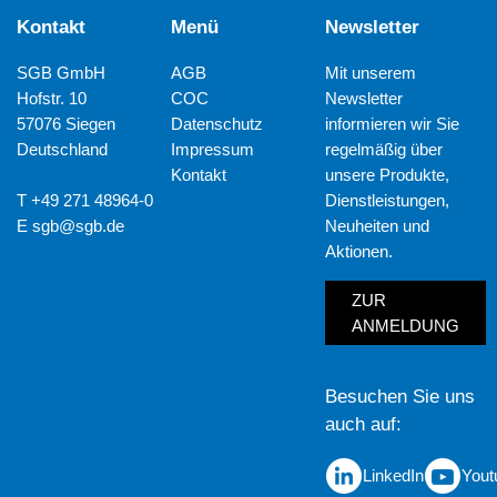
Kontakt
Menü
Newsletter
SGB GmbH
AGB
Mit unserem
Hofstr. 10
COC
Newsletter
57076 Siegen
Datenschutz
informieren wir Sie
Deutschland
Impressum
regelmäßig über
Kontakt
unsere Produkte,
T +49 271 48964-0
Dienstleistungen,
E
sgb@sgb.de
Neuheiten und
Aktionen.
ZUR
ANMELDUNG
Besuchen Sie uns
auch auf
LinkedIn
Yout