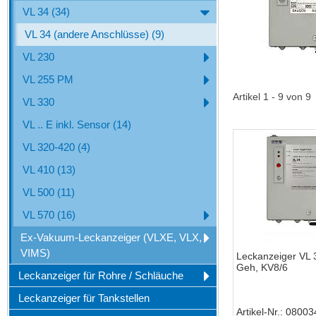
VL 34 (34)
VL 34 (andere Anschlüsse) (9)
VL 230
VL 255 PM
Artikel 1 - 9 von 9
VL 330
VL .. E inkl. Sensor (14)
VL 320-420 (4)
VL 410 (13)
VL 500 (11)
VL 570 (16)
Ex-Vakuum-Leckanzeiger (VLXE, VLX,
VIMS)
Leckanzeiger VL 
Geh, KV8/6
Leckanzeiger für Rohre / Schläuche
Leckanzeiger für Tankstellen
Artikel-Nr.
08003