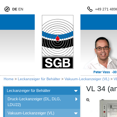
DE
EN
+49 271 489
Home
>
Leckanzeiger für Behälter
>
Vakuum-Leckanzeiger (VL)
>
V
VL 34 (a
Leckanzeiger für Behälter
Druck-Leckanzeiger (DL, DLG,
LDU22)
Vakuum-Leckanzeiger (VL)