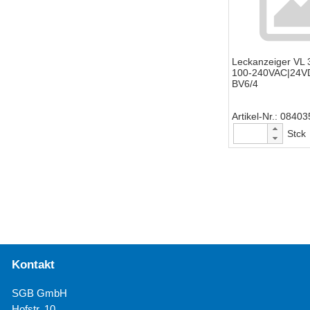
Leckanzeiger VL
100-240VAC|24VD
BV6/4
Artikel-Nr.
08403
Stck
Kontakt
SGB GmbH
Hofstr. 10