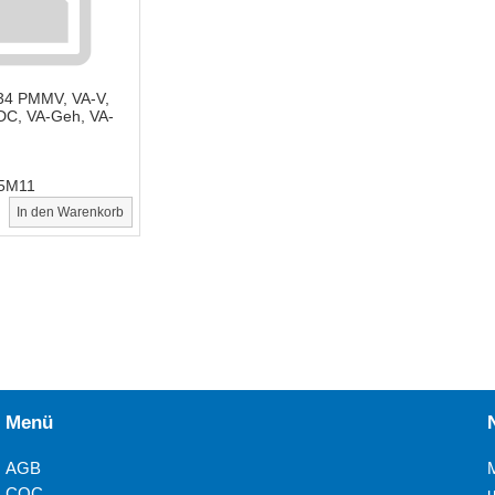
 34 PMMV, VA-V,
C, VA-Geh, VA-
5M11
In den Warenkorb
Menü
AGB
COC