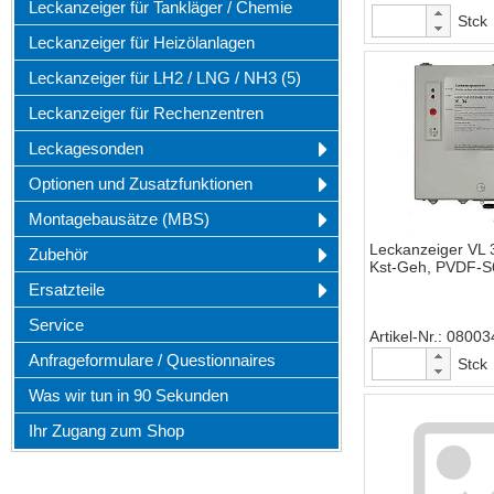
Leckanzeiger für Tankläger / Chemie
Stck
Leckanzeiger für Heizölanlagen
Leckanzeiger für LH2 / LNG / NH3 (5)
Leckanzeiger für Rechenzentren
Leckagesonden
Optionen und Zusatzfunktionen
Montagebausätze (MBS)
Leckanzeiger VL 
Zubehör
Kst-Geh, PVDF-S
Ersatzteile
Service
Artikel-Nr.
08003
Anfrageformulare / Questionnaires
Stck
Was wir tun in 90 Sekunden
Ihr Zugang zum Shop