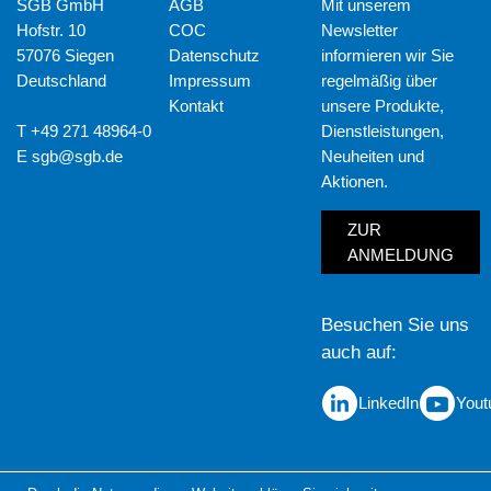
SGB GmbH
AGB
Mit unserem
Hofstr. 10
COC
Newsletter
57076 Siegen
Datenschutz
informieren wir Sie
Deutschland
Impressum
regelmäßig über
Kontakt
unsere Produkte,
T +49 271 48964-0
Dienstleistungen,
E
sgb@sgb.de
Neuheiten und
Aktionen.
ZUR
ANMELDUNG
Besuchen Sie uns
auch auf
LinkedIn
Yout