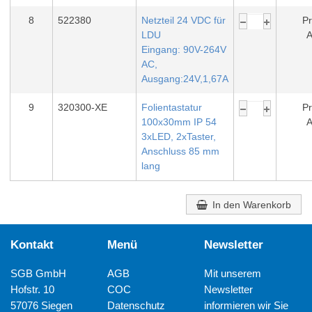
8
522380
Netzteil 24 VDC für
Pr
LDU
A
Eingang: 90V-264V
AC,
Ausgang:24V,1,67A
9
320300-XE
Folientastatur
Pr
100x30mm IP 54
A
3xLED, 2xTaster,
Anschluss 85 mm
lang
In den Warenkorb
Kontakt
Menü
Newsletter
SGB GmbH
AGB
Mit unserem
Hofstr. 10
COC
Newsletter
57076 Siegen
Datenschutz
informieren wir Sie