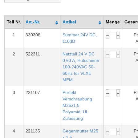
Teil Nr.
Art.-Nr.
Artikel
Menge
Gesam
1
330306
Summer 24V DC,
Pr
110dB
A
2
522311
Netzteil 24 V DC
Pr
0,63 A, Hutschiene
A
100-240VAC 50-
60Hz für VLXE
MEM..
3
221107
Perfekt
Pr
Verschraubung
A
M25x1,5
Polyamid, UL
Zulassung
4
221135
Gegenmutter M25
Pr
x 1,5
A