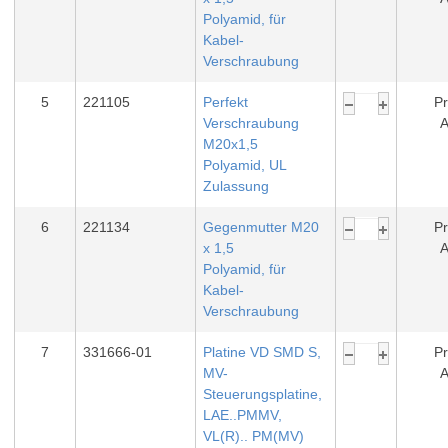
Polyamid, für
Kabel-
Verschraubung
5
221105
Perfekt
Pr
Verschraubung
A
M20x1,5
Polyamid, UL
Zulassung
6
221134
Gegenmutter M20
Pr
x 1,5
A
Polyamid, für
Kabel-
Verschraubung
7
331666-01
Platine VD SMD S,
Pr
MV-
A
Steuerungsplatine,
LAE..PMMV,
VL(R).. PM(MV)