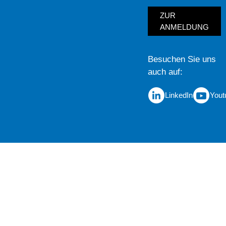
ZUR
ANMELDUNG
Besuchen Sie uns
auch auf
LinkedIn
Yout