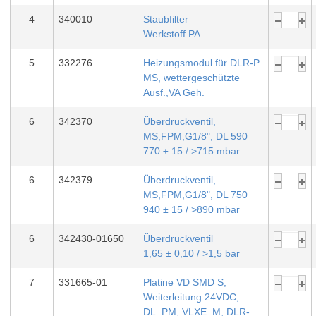
4
340010
Staubfilter
Werkstoff PA
5
332276
Heizungsmodul für DLR-P
MS, wettergeschützte
Ausf.,VA Geh.
6
342370
Überdruckventil,
MS,FPM,G1/8", DL 590
770 ± 15 / >715 mbar
6
342379
Überdruckventil,
MS,FPM,G1/8", DL 750
940 ± 15 / >890 mbar
6
342430-01650
Überdruckventil
1,65 ± 0,10 / >1,5 bar
7
331665-01
Platine VD SMD S,
Weiterleitung 24VDC,
DL..PM, VLXE..M, DLR-