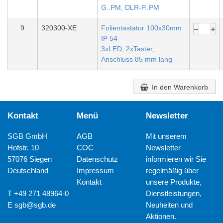
G..PM, DLR-P..PM
9
320300-XE
Folientastatur 100x30mm
IP 54
3xLED, 2xTaster,
Anschluss 85 mm lang
In den Warenkorb
Kontakt
Menü
Newsletter
SGB GmbH
AGB
Mit unserem
Hofstr. 10
COC
Newsletter
57076 Siegen
Datenschutz
informieren wir Sie
Deutschland
Impressum
regelmäßig über
Kontakt
unsere Produkte,
T +49 271 48964-0
Dienstleistungen,
E
sgb@sgb.de
Neuheiten und
Aktionen.