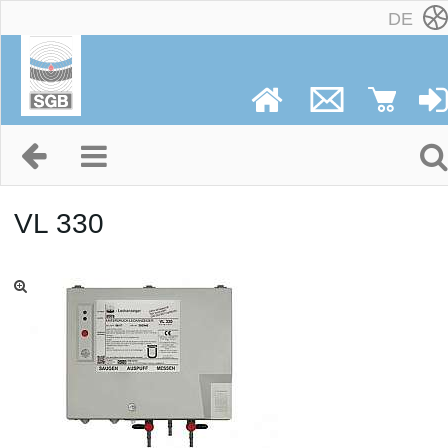
DE
VL 330