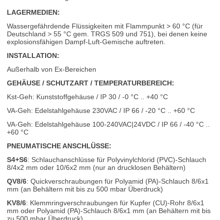
LAGERMEDIEN:
Wassergefährdende Flüssigkeiten mit Flammpunkt > 60 °C (für
Deutschland > 55 °C gem. TRGS 509 und 751), bei denen keine
explosionsfähigen Dampf-Luft-Gemische auftreten.
INSTALLATION:
Außerhalb von Ex-Bereichen
GEHÄUSE / SCHUTZART / TEMPERATURBEREICH:
Kst-Geh: Kunststoffgehäuse / IP 30 / -0 °C .. +40 °C
VA-Geh: Edelstahlgehäuse 230VAC / IP 66 / -20 °C .. +60 °C
VA-Geh: Edelstahlgehäuse 100-240VAC|24VDC / IP 66 / -40 °C ..
+60 °C
PNEUMATISCHE ANSCHLÜSSE:
S4+S6
: Schlauchanschlüsse für Polyvinylchlorid (PVC)-Schlauch
8/4x2 mm oder 10/6x2 mm (nur an drucklosen Behältern)
QV8/6
: Quickverschraubungen für Polyamid (PA)-Schlauch 8/6x1
mm (an Behältern mit bis zu 500 mbar Überdruck)
KV8/6
: Klemmringverschraubungen für Kupfer (CU)-Rohr 8/6x1
mm oder Polyamid (PA)-Schlauch 8/6x1 mm (an Behältern mit bis
zu 500 mbar Überdruck)