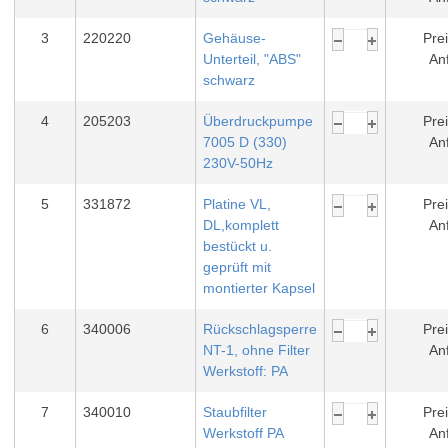
3
220220
Gehäuse-
Prei
Unterteil, "ABS"
An
schwarz
4
205203
Überdruckpumpe
Prei
7005 D (330)
An
230V-50Hz
5
331872
Platine VL,
Prei
DL,komplett
An
bestückt u.
geprüft mit
montierter Kapsel
6
340006
Rückschlagsperre
Prei
NT-1, ohne Filter
An
Werkstoff: PA
7
340010
Staubfilter
Prei
Werkstoff PA
An