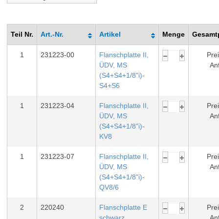
Teil Nr.
Art.-Nr.
Artikel
Menge
Gesamtp
1
231223-00
Flanschplatte II,
Prei
ÜDV, MS
An
(S4+S4+1/8"i)-
S4+S6
1
231223-04
Flanschplatte II,
Prei
ÜDV, MS
An
(S4+S4+1/8"i)-
KV8
1
231223-07
Flanschplatte II,
Prei
ÜDV, MS
An
(S4+S4+1/8"i)-
QV8/6
2
220240
Flanschplatte E
Prei
schwarz
An