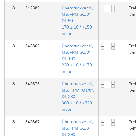
8
342389
Überdruckventil,
Prei
MS,FPM,G1/8",
An
DL 50
170 ± 10 / >150
mbar
8
342366
Überdruckventil,
Prei
MS,FPM,G1/8",
An
DL 100
220 ± 10 / >170
mbar
8
342375
Überdruckventil,
Prei
MS, FPM, G1/8",
An
DL 280
360 ± 10 / >320
mbar
8
342367
Überdruckventil,
Prei
MS,FPM,G1/8",
An
DL 290