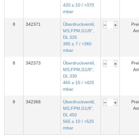
420 ± 10 / >370
mbar
8
342371
Überdruckventil,
Prei
MS,FPM,G1/8",
An
DL 325
385 ± 7 / >360
mbar
8
342373
Überdruckventil,
Prei
MS,FPM,G1/8",
An
DL 330
465 ± 15 / >425
mbar
8
342368
Überdruckventil,
Prei
MS,FPM,G1/8",
An
DL 450
565 ± 10 / >525
mbar