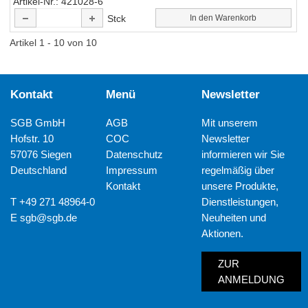
Artikel-Nr.
421028-6
Stck
In den Warenkorb
Artikel 1 - 10 von 10
Kontakt
Menü
Newsletter
SGB GmbH
AGB
Mit unserem
Hofstr. 10
COC
Newsletter
57076 Siegen
Datenschutz
informieren wir Sie
Deutschland
Impressum
regelmäßig über
Kontakt
unsere Produkte,
T +49 271 48964-0
Dienstleistungen,
E
sgb@sgb.de
Neuheiten und
Aktionen.
ZUR
ANMELDUNG