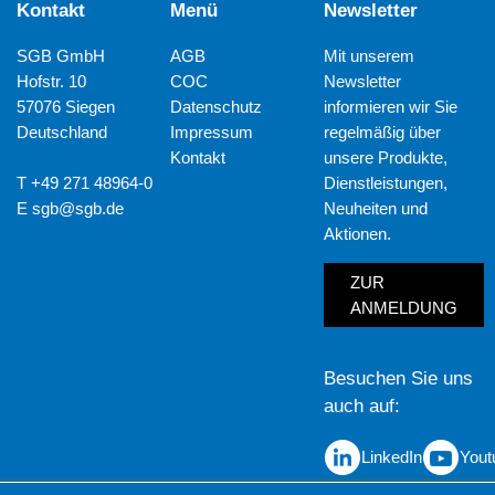
Kontakt
Menü
Newsletter
SGB GmbH
AGB
Mit unserem
Hofstr. 10
COC
Newsletter
57076 Siegen
Datenschutz
informieren wir Sie
Deutschland
Impressum
regelmäßig über
Kontakt
unsere Produkte,
T +49 271 48964-0
Dienstleistungen,
E
sgb@sgb.de
Neuheiten und
Aktionen.
ZUR
ANMELDUNG
Besuchen Sie uns
auch auf
LinkedIn
Yout