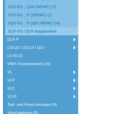
DLR-GS .. (100-240VAC) (7)
DLR-GS .. P (230VAC) (1)
DLR-GS .. P (100-240VAC) (4)
DLR-GS / DLR ausgelaufene
DLR-P
LDU22 / LDU14 / LDU
LS 50 (3)
VIMS Pumpeneinheit (18)
VL
VLR
VLX
VLXE
Topf- und Feinsicherungen (9)
Verschiedenes (6)