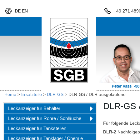
DE
EN
+49 271 489
Home
>
Ersatzteile
>
DLR-GS
>
DLR-GS / DLR ausgelaufene
DLR-GS /
Leckanzeiger für Behälter
Leckanzeiger für Rohre / Schläuche
Für folgende Lecka
Leckanzeiger für Tankstellen
DLR-2
Nachfolgep
Leckanzeiger für Tankläger / Chemie