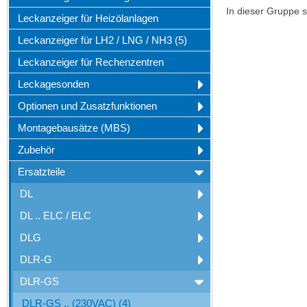
In dieser Gruppe s
Leckanzeiger für Heizölanlagen
Leckanzeiger für LH2 / LNG / NH3 (5)
Leckanzeiger für Rechenzentren
Leckagesonden
Optionen und Zusatzfunktionen
Montagebausätze (MBS)
Zubehör
Ersatzteile
DL
DL .. ELC / ELC
DLG
DLR-G
DLR-GS
DLR-GS .. (230VAC) (4)