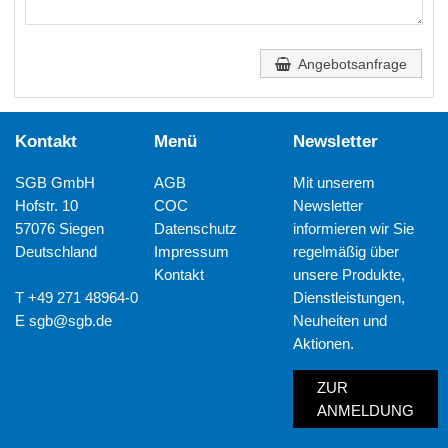
Angebotsanfrage
Kontakt
Menü
Newsletter
SGB GmbH
AGB
Mit unserem
Hofstr. 10
COC
Newsletter
57076 Siegen
Datenschutz
informieren wir Sie
Deutschland
Impressum
regelmäßig über
Kontakt
unsere Produkte,
T +49 271 48964-0
Dienstleistungen,
E
sgb@sgb.de
Neuheiten und
Aktionen.
ZUR
ANMELDUNG