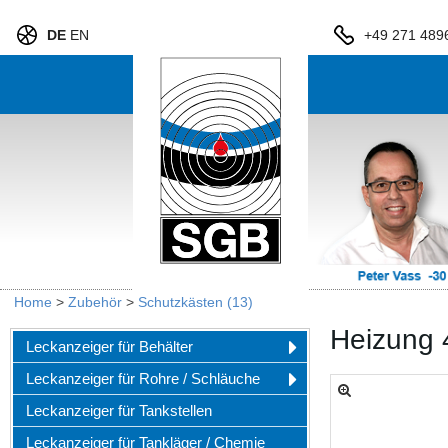
DE
EN
+49 271 489
Home
>
Zubehör
>
Schutzkästen (13)
Heizung 
Leckanzeiger für Behälter
Leckanzeiger für Rohre / Schläuche
Leckanzeiger für Tankstellen
Leckanzeiger für Tankläger / Chemie