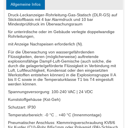
Allgemeine Infos
Druck-Leckanzeiger-Rohrleitung-Gas-Statisch (DLR-GS) auf
Stickstoffbasis mit 4 bar Alarmdruck und 10 bar
Mindestprüfdruck im Überwachungsraum
für unterirdische oder im Gebäude verlegte doppelwandige
Rohrleitungen,
mit Anzeige Nachspeisen erforderlich (N).
Für die Überwachung von wassergefährdenden
Flüssigkeiten, deren (möglicherweise) auftretende
explosionsfähige Dampf-Luft-Gemische (auch solche, die
durch die gelagerte/geförderte Flüssigkeit in Verbindung mit
Luft, Luftfeuchtigkeit, Kondensat oder den eingesetzten
Werkstoffen entstehen können) in die Explosionsgruppe II A
bis II C sowie in die Temperaturklasse T1 bis T4 eingestuft
werden können.
Spannungsversorgung: 100-240 VAC | 24 VDC
Kunststoffgehäuse (Kst-Geh)
Schutzart: IP30
Temperaturbereich: -0 °C .. +40 °C (Innenmontage)
Pneumatischer Anschluss: Klemmringverschraubung KV8/6
für Kupfer (CU)-Rohr 8/6x1mm oder Polyamid (PA)-Schlauch