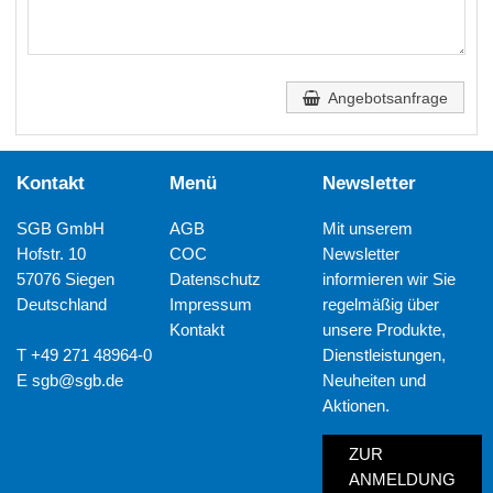
Angebotsanfrage
Kontakt
Menü
Newsletter
SGB GmbH
AGB
Mit unserem
Hofstr. 10
COC
Newsletter
57076 Siegen
Datenschutz
informieren wir Sie
Deutschland
Impressum
regelmäßig über
Kontakt
unsere Produkte,
T +49 271 48964-0
Dienstleistungen,
E
sgb@sgb.de
Neuheiten und
Aktionen.
ZUR
ANMELDUNG