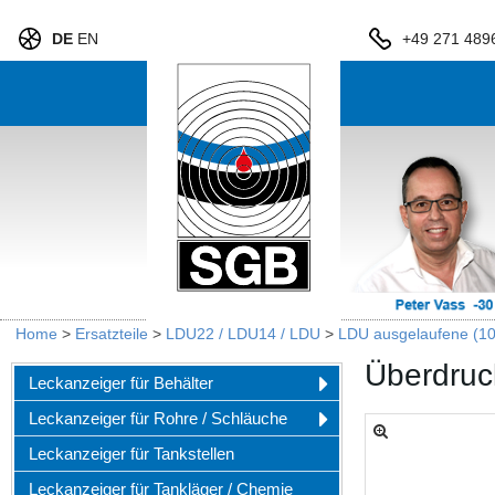
DE
EN
+49 271 489
Home
>
Ersatzteile
>
LDU22 / LDU14 / LDU
>
LDU ausgelaufene (10
Überdruc
Leckanzeiger für Behälter
Leckanzeiger für Rohre / Schläuche
Leckanzeiger für Tankstellen
Leckanzeiger für Tankläger / Chemie