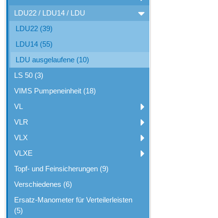
LDU22 / LDU14 / LDU
LDU22 (39)
LDU14 (55)
LDU ausgelaufene (10)
LS 50 (3)
VIMS Pumpeneinheit (18)
VL
VLR
VLX
VLXE
Topf- und Feinsicherungen (9)
Verschiedenes (6)
Ersatz-Manometer für Verteilerleisten
(5)