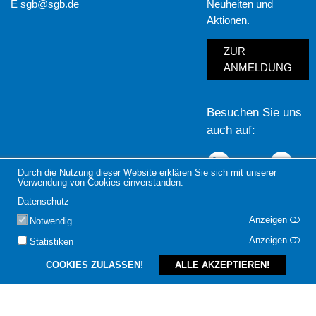
E
sgb@sgb.de
Neuheiten und
Aktionen.
ZUR
ANMELDUNG
Besuchen Sie uns
auch auf
LinkedIn
Yout
Durch die Nutzung dieser Website erklären Sie sich mit unserer
Verwendung von Cookies einverstanden.
Datenschutz
Anzeigen
Notwendig
Anzeigen
Statistiken
COOKIES ZULASSEN!
ALLE AKZEPTIEREN!