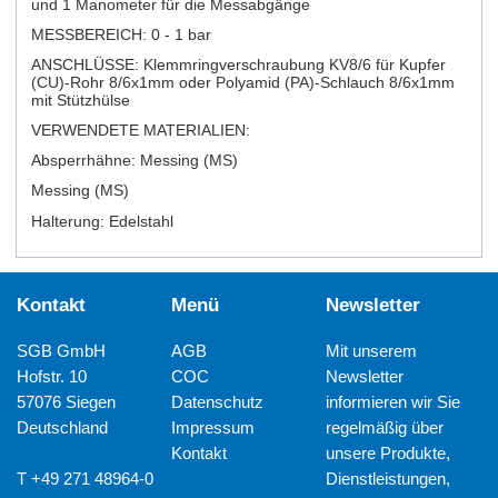
und 1 Manometer für die Messabgänge
MESSBEREICH: 0 - 1 bar
ANSCHLÜSSE: Klemmringverschraubung KV8/6 für Kupfer
(CU)-Rohr 8/6x1mm oder Polyamid (PA)-Schlauch 8/6x1mm
mit Stützhülse
VERWENDETE MATERIALIEN:
Absperrhähne: Messing (MS)
Messing (MS)
Halterung: Edelstahl
Kontakt
Menü
Newsletter
SGB GmbH
AGB
Mit unserem
Hofstr. 10
COC
Newsletter
57076 Siegen
Datenschutz
informieren wir Sie
Deutschland
Impressum
regelmäßig über
Kontakt
unsere Produkte,
T +49 271 48964-0
Dienstleistungen,