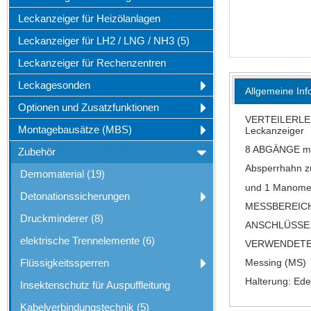
Leckanzeiger für Heizölanlagen
Leckanzeiger für LH2 / LNG / NH3 (5)
Leckanzeiger für Rechenzentren
Leckagesonden
Allgemeine Inf
Optionen und Zusatzfunktionen
VERTEILERLEIS
Montagebausätze (MBS)
Leckanzeiger
8 ABGÄNGE mit
Zubehör
Absperrhahn z
Demomaterial (19)
und 1 Manomet
Detonationssicherungen
MESSBEREICH: 
Druckminderer (8)
ANSCHLÜSSE: 
elektrische Trennelemente (6)
VERWENDETE 
Flüssigkeitssperren
Messing (MS)
Halterung: Ede
Insektenschutz für Auspuffleitung
Kabelverbindungstechnik (5)