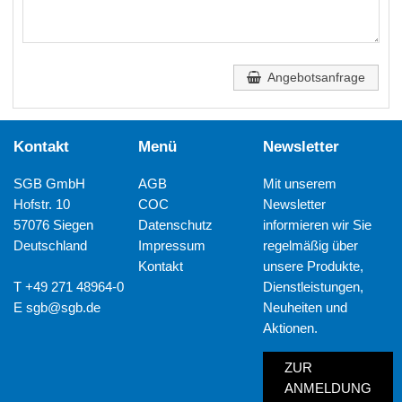
Angebotsanfrage
Kontakt
Menü
Newsletter
SGB GmbH
AGB
Mit unserem
Hofstr. 10
COC
Newsletter
57076 Siegen
Datenschutz
informieren wir Sie
Deutschland
Impressum
regelmäßig über
Kontakt
unsere Produkte,
T +49 271 48964-0
Dienstleistungen,
E
sgb@sgb.de
Neuheiten und
Aktionen.
ZUR
ANMELDUNG